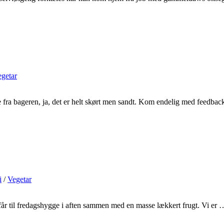
getar
fra bageren, ja, det er helt skørt men sandt. Kom endelig med feedba
i
/
Vegetar
e får til fredagshygge i aften sammen med en masse lækkert frugt. Vi er 