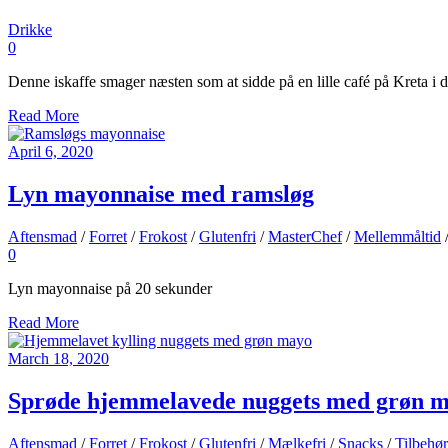
Drikke
0
Denne iskaffe smager næsten som at sidde på en lille café på Kreta i d
Read More
April 6, 2020
Lyn mayonnaise med ramsløg
Aftensmad
/
Forret
/
Frokost
/
Glutenfri
/
MasterChef
/
Mellemmåltid
0
Lyn mayonnaise på 20 sekunder
Read More
March 18, 2020
Sprøde hjemmelavede nuggets med grøn 
Aftensmad
/
Forret
/
Frokost
/
Glutenfri
/
Mælkefri
/
Snacks
/
Tilbehør