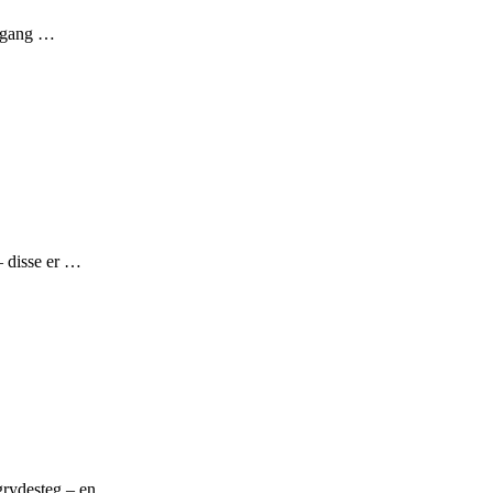
omgang …
– disse er …
egrydesteg – en …