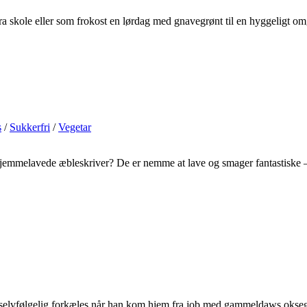
ra skole eller som frokost en lørdag med gnavegrønt til en hyggeligt 
s
/
Sukkerfri
/
Vegetar
 hjemmelavede æbleskriver? De er nemme at lave og smager fantastiske 
e selvfølgelig forkæles når han kom hjem fra job med gammeldaws oks