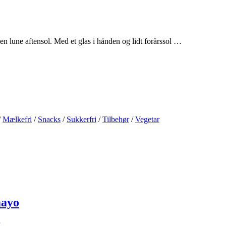
en lune aftensol. Med et glas i hånden og lidt forårssol …
/
Mælkefri
/
Snacks
/
Sukkerfri
/
Tilbehør
/
Vegetar
mayo