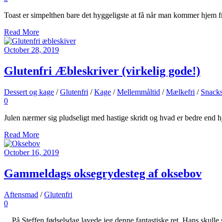
Toast er simpelthen bare det hyggeligste at få når man kommer hjem f
Read More
October 28, 2019
Glutenfri Æbleskriver (virkelig gode!)
Dessert og kage
/
Glutenfri
/
Kage
/
Mellemmåltid
/
Mælkefri
/
Snack
0
Julen nærmer sig pludseligt med hastige skridt og hvad er bedre end
Read More
October 16, 2019
Gammeldags oksegrydesteg af oksebov
Aftensmad
/
Glutenfri
0
På Steffen fødselsdag lavede jeg denne fantastiske ret. Hans skull