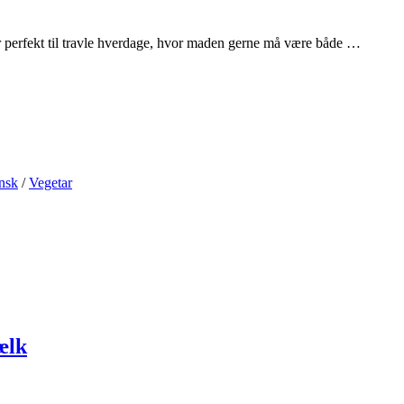
n er perfekt til travle hverdage, hvor maden gerne må være både …
nsk
/
Vegetar
ælk