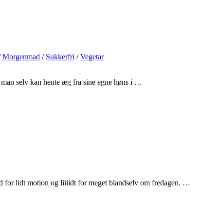
/
Morgenmad
/
Sukkerfri
/
Vegetar
r man selv kan hente æg fra sine egne høns i …
 for lidt motion og liiiidt for meget blandselv om fredagen. …