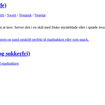
de)
fri
/
Sweet
/
Vegansk
/
Vegetar
at lave. Server den i en skål med friske mynteblade eller i sprøde isv
og sukkerfri)
il madpakken