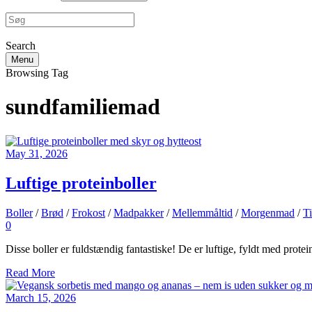
Search
Menu
Browsing Tag
sundfamiliemad
May 31, 2026
Luftige proteinboller
Boller
/
Brød
/
Frokost
/
Madpakker
/
Mellemmåltid
/
Morgenmad
/
T
0
Disse boller er fuldstændig fantastiske! De er luftige, fyldt med prot
Read More
March 15, 2026