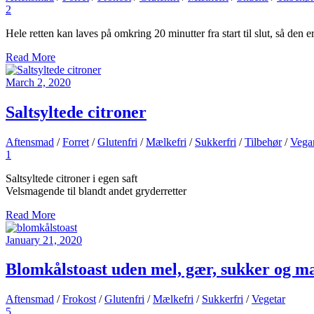
2
Hele retten kan laves på omkring 20 minutter fra start til slut, så de
Read More
March 2, 2020
Saltsyltede citroner
Aftensmad
/
Forret
/
Glutenfri
/
Mælkefri
/
Sukkerfri
/
Tilbehør
/
Vega
1
Saltsyltede citroner i egen saft
Velsmagende til blandt andet gryderretter
Read More
January 21, 2020
Blomkålstoast uden mel, gær, sukker og m
Aftensmad
/
Frokost
/
Glutenfri
/
Mælkefri
/
Sukkerfri
/
Vegetar
5