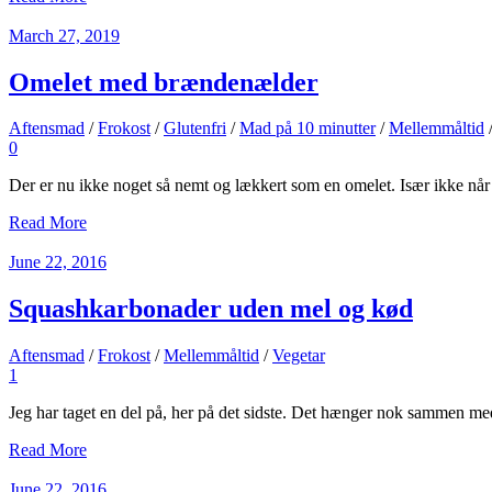
March 27, 2019
Omelet med brændenælder
Aftensmad
/
Frokost
/
Glutenfri
/
Mad på 10 minutter
/
Mellemmåltid
0
Der er nu ikke noget så nemt og lækkert som en omelet. Især ikke nå
Read More
June 22, 2016
Squashkarbonader uden mel og kød
Aftensmad
/
Frokost
/
Mellemmåltid
/
Vegetar
1
Jeg har taget en del på, her på det sidste. Det hænger nok sammen med
Read More
June 22, 2016