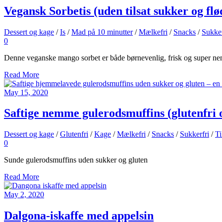
Vegansk Sorbetis (uden tilsat sukker og flø
Dessert og kage
/
Is
/
Mad på 10 minutter
/
Mælkefri
/
Snacks
/
Sukker
0
Denne veganske mango sorbet er både børnevenlig, frisk og super nem 
Read More
May 15, 2020
Saftige nemme gulerodsmuffins (glutenfri 
Dessert og kage
/
Glutenfri
/
Kage
/
Mælkefri
/
Snacks
/
Sukkerfri
/
T
0
Sunde gulerodsmuffins uden sukker og gluten
Read More
May 2, 2020
Dalgona-iskaffe med appelsin