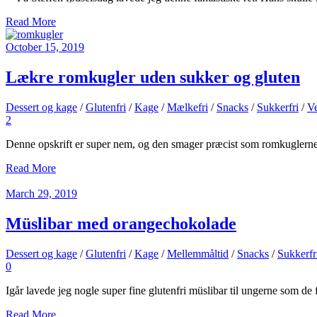
Read More
October 15, 2019
Lækre romkugler uden sukker og gluten
Dessert og kage
/
Glutenfri
/
Kage
/
Mælkefri
/
Snacks
/
Sukkerfri
/
Ve
2
Denne opskrift er super nem, og den smager præcist som romkuglerne 
Read More
March 29, 2019
Müslibar med orangechokolade
Dessert og kage
/
Glutenfri
/
Kage
/
Mellemmåltid
/
Snacks
/
Sukkerfr
0
Igår lavede jeg nogle super fine glutenfri müslibar til ungerne som d
Read More