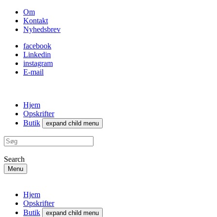
Om
Kontakt
Nyhedsbrev
facebook
Linkedin
instagram
E-mail
Hjem
Opskrifter
Butik
expand child menu
Search
Menu
Hjem
Opskrifter
Butik
expand child menu