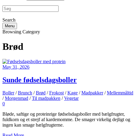
Search
Menu
Browsing Category
Brød
May 31, 2026
Sunde fødselsdagsboller
Boller
/
Brunch
/
Brød
/
Frokost
/
Kage
/
Madpakker
/
Mellemmåltid
/
Morgenmad
/
Til madpakken
/
Vegetar
0
Bløde, saftige og proteinrige fødselsdagsboller med bælgfrugter,
fuldkorn og et strejf af kardemomme. De smager virkelig dejligt og
ingen kan smage bælgfrugterne.
Read More