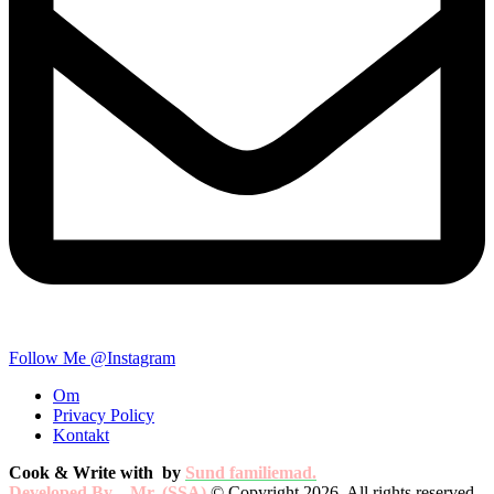
Follow Me @Instagram
Om
Privacy Policy
Kontakt
Cook & Write with
by
Sund familiemad.
Developed By
–
Mr. (SSA)
© Copyright 2026. All rights reserved.