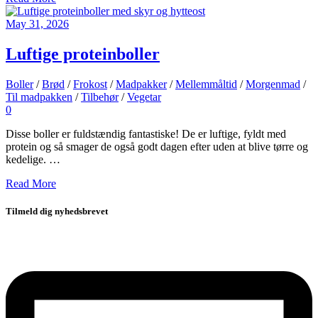
May 31, 2026
Luftige proteinboller
Boller
/
Brød
/
Frokost
/
Madpakker
/
Mellemmåltid
/
Morgenmad
/
Til madpakken
/
Tilbehør
/
Vegetar
0
Disse boller er fuldstændig fantastiske! De er luftige, fyldt med
protein og så smager de også godt dagen efter uden at blive tørre og
kedelige. …
Read More
Tilmeld dig nyhedsbrevet