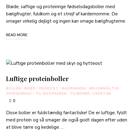
Bløde, saftige og proteinrige fødselsdagsboller med
bælgfrugter, fuldkorn og et strejf af kardemomme. De
smager virkelig dejligt og ingen kan smage bælgfrugterne.
READ MORE
Luftige proteinboller
BOLLER
/
BRØD
/
FROKOST
/
MADPAKKER
/
MELLEMMÅLTID
/
MORGENMAD
/
TIL MADPAKKEN
/
TILBEHØR
/
VEGETAR
0
Disse boller er fuldstændig fantastiske! De er luftige, fyldt
med protein og så smager de også godt dagen efter uden
at blive tørre og kedelige. …