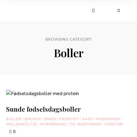
BROWSING CATEGORY
Boller
Sunde fødselsdagsboller
BOLLER
/
BRUNCH
/
BRØD
/
FROKOST
/
KAGE
/
MADPAKKER
/
MELLEMMÅLTID
/
MORGENMAD
/
TIL MADPAKKEN
/
VEGETAR
0