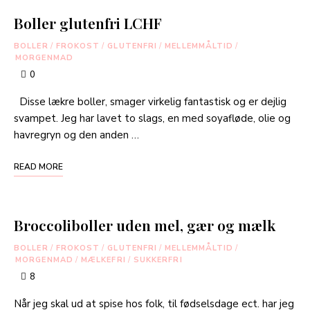
Boller glutenfri LCHF
BOLLER
/
FROKOST
/
GLUTENFRI
/
MELLEMMÅLTID
/
MORGENMAD
0
Disse lækre boller, smager virkelig fantastisk og er dejlig
svampet. Jeg har lavet to slags, en med soyafløde, olie og
havregryn og den anden …
READ MORE
Broccoliboller uden mel, gær og mælk
BOLLER
/
FROKOST
/
GLUTENFRI
/
MELLEMMÅLTID
/
MORGENMAD
/
MÆLKEFRI
/
SUKKERFRI
8
Når jeg skal ud at spise hos folk, til fødselsdage ect. har jeg