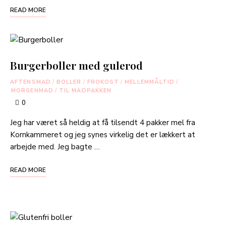
READ MORE
Burgerboller med gulerod
AFTENSMAD
/
BOLLER
/
FROKOST
/
MELLEMMÅLTID
/
MORGENMAD
/
TIL MADPAKKEN
0
Jeg har været så heldig at få tilsendt 4 pakker mel fra
Kornkammeret og jeg synes virkelig det er lækkert at
arbejde med. Jeg bagte …
READ MORE