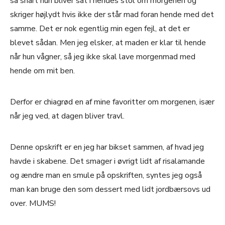
så snart hun bliver sat i hendes stol om morgenen og
skriger højlydt hvis ikke der står mad foran hende med det
samme. Det er nok egentlig min egen fejl, at det er
blevet sådan. Men jeg elsker, at maden er klar til hende
når hun vågner, så jeg ikke skal lave morgenmad med
hende om mit ben.
Derfor er chiagrød en af mine favoritter om morgenen, især
når jeg ved, at dagen bliver travl.
Denne opskrift er en jeg har bikset sammen, af hvad jeg
havde i skabene. Det smager i øvrigt lidt af risalamande
og ændre man en smule på opskriften, syntes jeg også
man kan bruge den som dessert med lidt jordbærsovs ud
over. MUMS!