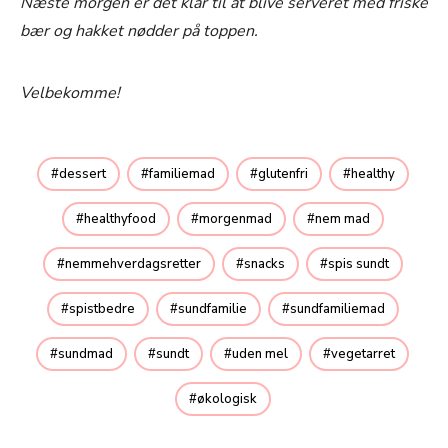
Næste morgen er det klar til at blive serveret med friske
bær og hakket nødder på toppen.
Velbekomme!
dessert
familiemad
glutenfri
healthy
healthyfood
morgenmad
nem mad
nemmehverdagsretter
snacks
spis sundt
spistbedre
sundfamilie
sundfamiliemad
sundmad
sundt
uden mel
vegetarret
økologisk