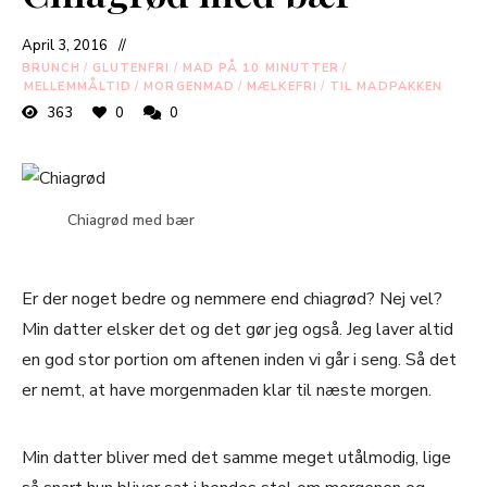
April 3, 2016
BRUNCH
/
GLUTENFRI
/
MAD PÅ 10 MINUTTER
/
MELLEMMÅLTID
/
MORGENMAD
/
MÆLKEFRI
/
TIL MADPAKKEN
363
0
0
Chiagrød med bær
Er der noget bedre og nemmere end chiagrød? Nej vel?
Min datter elsker det og det gør jeg også. Jeg laver altid
en god stor portion om aftenen inden vi går i seng. Så det
er nemt, at have morgenmaden klar til næste morgen.
Min datter bliver med det samme meget utålmodig, lige