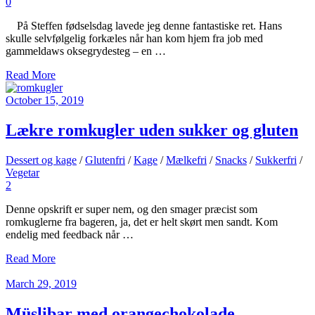
0
På Steffen fødselsdag lavede jeg denne fantastiske ret. Hans
skulle selvfølgelig forkæles når han kom hjem fra job med
gammeldaws oksegrydesteg – en …
Read More
October 15, 2019
Lækre romkugler uden sukker og gluten
Dessert og kage
/
Glutenfri
/
Kage
/
Mælkefri
/
Snacks
/
Sukkerfri
/
Vegetar
2
Denne opskrift er super nem, og den smager præcist som
romkuglerne fra bageren, ja, det er helt skørt men sandt. Kom
endelig med feedback når …
Read More
March 29, 2019
Müslibar med orangechokolade