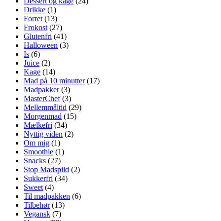
Dessert og kage
(24)
Drikke
(1)
Forret
(13)
Frokost
(27)
Glutenfri
(41)
Halloween
(3)
Is
(6)
Juice
(2)
Kage
(14)
Mad på 10 minutter
(17)
Madpakker
(3)
MasterChef
(3)
Mellemmåltid
(29)
Morgenmad
(15)
Mælkefri
(34)
Nyttig viden
(2)
Om mig
(1)
Smoothie
(1)
Snacks
(27)
Stop Madspild
(2)
Sukkerfri
(34)
Sweet
(4)
Til madpakken
(6)
Tilbehør
(13)
Vegansk
(7)