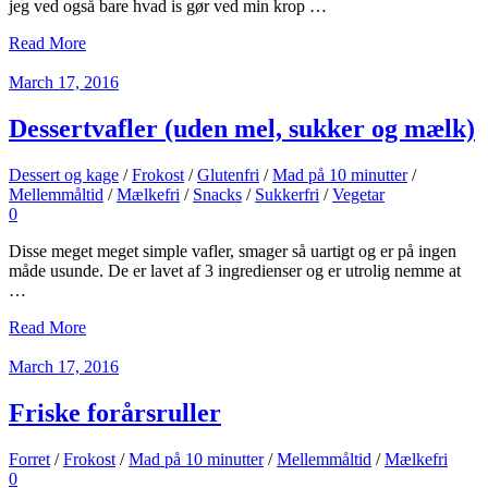
jeg ved også bare hvad is gør ved min krop …
Read More
March 17, 2016
Dessertvafler (uden mel, sukker og mælk)
Dessert og kage
/
Frokost
/
Glutenfri
/
Mad på 10 minutter
/
Mellemmåltid
/
Mælkefri
/
Snacks
/
Sukkerfri
/
Vegetar
0
Disse meget meget simple vafler, smager så uartigt og er på ingen
måde usunde. De er lavet af 3 ingredienser og er utrolig nemme at
…
Read More
March 17, 2016
Friske forårsruller
Forret
/
Frokost
/
Mad på 10 minutter
/
Mellemmåltid
/
Mælkefri
0