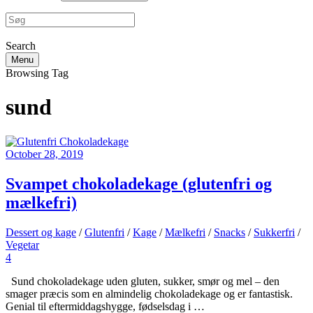
Search
Menu
Browsing Tag
sund
October 28, 2019
Svampet chokoladekage (glutenfri og
mælkefri)
Dessert og kage
/
Glutenfri
/
Kage
/
Mælkefri
/
Snacks
/
Sukkerfri
/
Vegetar
4
Sund chokoladekage uden gluten, sukker, smør og mel – den
smager præcis som en almindelig chokoladekage og er fantastisk.
Genial til eftermiddagshygge, fødselsdag i …