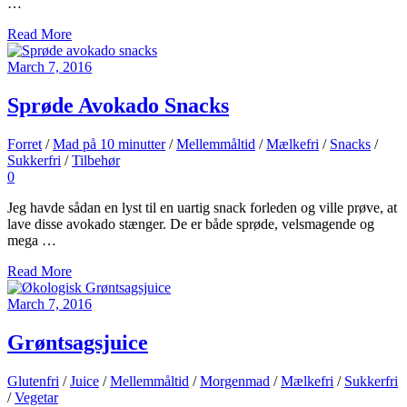
…
Read More
March 7, 2016
Sprøde Avokado Snacks
Forret
/
Mad på 10 minutter
/
Mellemmåltid
/
Mælkefri
/
Snacks
/
Sukkerfri
/
Tilbehør
0
Jeg havde sådan en lyst til en uartig snack forleden og ville prøve, at
lave disse avokado stænger. De er både sprøde, velsmagende og
mega …
Read More
March 7, 2016
Grøntsagsjuice
Glutenfri
/
Juice
/
Mellemmåltid
/
Morgenmad
/
Mælkefri
/
Sukkerfri
/
Vegetar