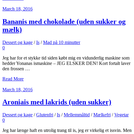
March 18, 2016
Bananis med chokolade (uden sukker og
mælk)
Dessert og kage
/
Is
/
Mad på 10 minutter
0
Jeg har for et stykke tid siden købt mig en vidunderlig maskine som
hedder Yonanas ismaskine – JEG ELSKER DEN! Kort fortalt laver
den frossen …
Read More
March 18, 2016
Aroniais med lakrids (uden sukker)
Dessert og kage
/
Glutenfri
/
Is
/
Mellemmåltid
/
Mælkefri
/
Vegetar
0
Jeg har længe haft en utrolig trang til is, jeg er virkelig et issvin. Men