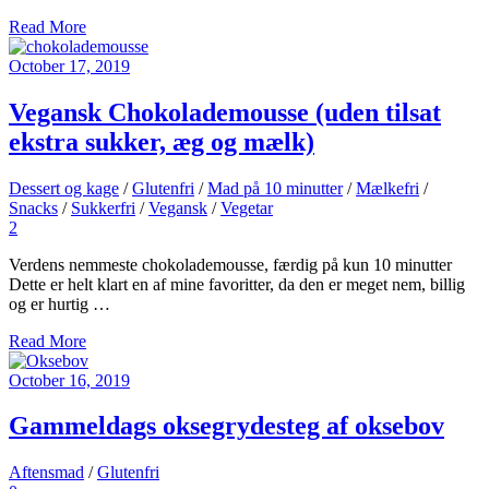
Read More
October 17, 2019
Vegansk Chokolademousse (uden tilsat
ekstra sukker, æg og mælk)
Dessert og kage
/
Glutenfri
/
Mad på 10 minutter
/
Mælkefri
/
Snacks
/
Sukkerfri
/
Vegansk
/
Vegetar
2
Verdens nemmeste chokolademousse, færdig på kun 10 minutter
Dette er helt klart en af mine favoritter, da den er meget nem, billig
og er hurtig …
Read More
October 16, 2019
Gammeldags oksegrydesteg af oksebov
Aftensmad
/
Glutenfri