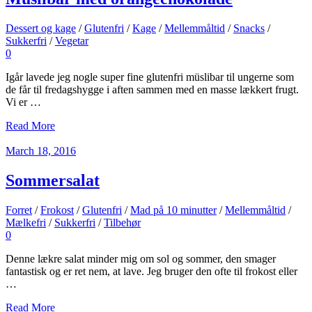
Dessert og kage
/
Glutenfri
/
Kage
/
Mellemmåltid
/
Snacks
/
Sukkerfri
/
Vegetar
0
Igår lavede jeg nogle super fine glutenfri müslibar til ungerne som
de får til fredagshygge i aften sammen med en masse lækkert frugt.
Vi er …
Read More
March 18, 2016
Sommersalat
Forret
/
Frokost
/
Glutenfri
/
Mad på 10 minutter
/
Mellemmåltid
/
Mælkefri
/
Sukkerfri
/
Tilbehør
0
Denne lækre salat minder mig om sol og sommer, den smager
fantastisk og er ret nem, at lave. Jeg bruger den ofte til frokost eller
…
Read More