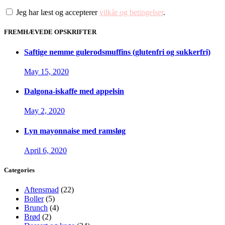
Jeg har læst og accepterer
vilkår og betingelser
.
FREMHÆVEDE OPSKRIFTER
Saftige nemme gulerodsmuffins (glutenfri og sukkerfri)
May 15, 2020
Dalgona-iskaffe med appelsin
May 2, 2020
Lyn mayonnaise med ramsløg
April 6, 2020
Categories
Aftensmad
(22)
Boller
(5)
Brunch
(4)
Brød
(2)