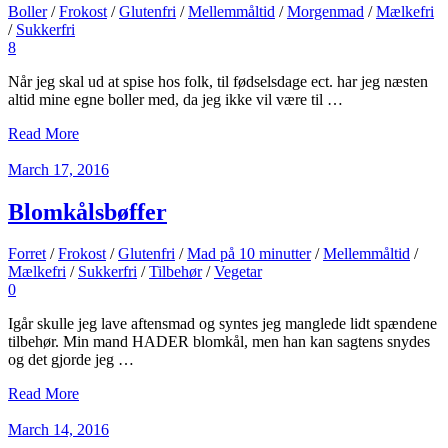
Boller
/
Frokost
/
Glutenfri
/
Mellemmåltid
/
Morgenmad
/
Mælkefri
/
Sukkerfri
8
Når jeg skal ud at spise hos folk, til fødselsdage ect. har jeg næsten
altid mine egne boller med, da jeg ikke vil være til …
Read More
March 17, 2016
Blomkålsbøffer
Forret
/
Frokost
/
Glutenfri
/
Mad på 10 minutter
/
Mellemmåltid
/
Mælkefri
/
Sukkerfri
/
Tilbehør
/
Vegetar
0
Igår skulle jeg lave aftensmad og syntes jeg manglede lidt spændene
tilbehør. Min mand HADER blomkål, men han kan sagtens snydes
og det gjorde jeg …
Read More
March 14, 2016