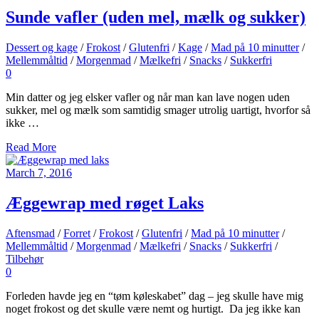
Sunde vafler (uden mel, mælk og sukker)
Dessert og kage
/
Frokost
/
Glutenfri
/
Kage
/
Mad på 10 minutter
/
Mellemmåltid
/
Morgenmad
/
Mælkefri
/
Snacks
/
Sukkerfri
0
Min datter og jeg elsker vafler og når man kan lave nogen uden
sukker, mel og mælk som samtidig smager utrolig uartigt, hvorfor så
ikke …
Read More
March 7, 2016
Æggewrap med røget Laks
Aftensmad
/
Forret
/
Frokost
/
Glutenfri
/
Mad på 10 minutter
/
Mellemmåltid
/
Morgenmad
/
Mælkefri
/
Snacks
/
Sukkerfri
/
Tilbehør
0
Forleden havde jeg en “tøm køleskabet” dag – jeg skulle have mig
noget frokost og det skulle være nemt og hurtigt. Da jeg ikke kan