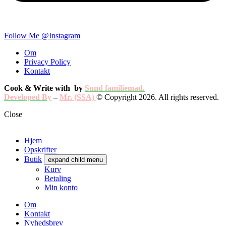
Follow Me @Instagram
Om
Privacy Policy
Kontakt
Cook & Write with
by
Sund familiemad.
Developed By
–
Mr. (SSA)
© Copyright 2026. All rights reserved.
Close
Hjem
Opskrifter
Butik
expand child menu
Kurv
Betaling
Min konto
Om
Kontakt
Nyhedsbrev