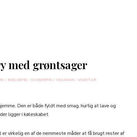
ry med grøntsager
RI
/
MÆLKEFRI
/
SUKKERFRI
/
VEGANSK
/
VEGETAR
rhjemme. Den er både fyldt med smag, hurtig at lave og
der ligger i køleskabet.
 er virkelig en af de nemmeste måder at få brugt rester af