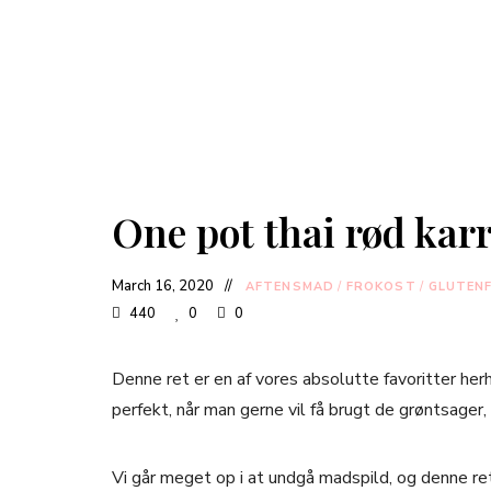
One pot thai rød kar
March 16, 2020
AFTENSMAD
/
FROKOST
/
GLUTENF
440
0
0
Denne ret er en af vores absolutte favoritter he
perfekt, når man gerne vil få brugt de grøntsager, 
Vi går meget op i at undgå
madspild, og denne ret