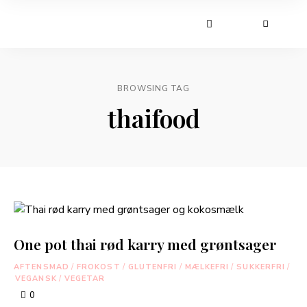
BROWSING TAG
thaifood
One pot thai rød karry med grøntsager
AFTENSMAD
/
FROKOST
/
GLUTENFRI
/
MÆLKEFRI
/
SUKKERFRI
/
VEGANSK
/
VEGETAR
0