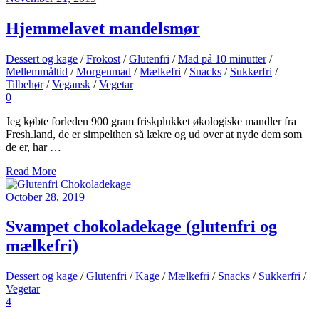
Hjemmelavet mandelsmør
Dessert og kage
/
Frokost
/
Glutenfri
/
Mad på 10 minutter
/
Mellemmåltid
/
Morgenmad
/
Mælkefri
/
Snacks
/
Sukkerfri
/
Tilbehør
/
Vegansk
/
Vegetar
0
Jeg købte forleden 900 gram friskplukket økologiske mandler fra
Fresh.land, de er simpelthen så lækre og ud over at nyde dem som
de er, har …
Read More
October 28, 2019
Svampet chokoladekage (glutenfri og
mælkefri)
Dessert og kage
/
Glutenfri
/
Kage
/
Mælkefri
/
Snacks
/
Sukkerfri
/
Vegetar
4