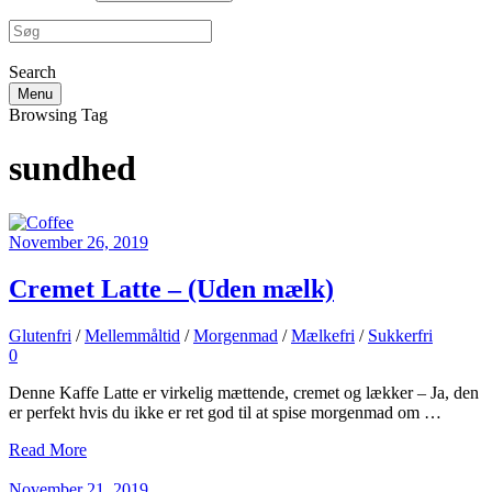
Search
Menu
Browsing Tag
sundhed
November 26, 2019
Cremet Latte – (Uden mælk)
Glutenfri
/
Mellemmåltid
/
Morgenmad
/
Mælkefri
/
Sukkerfri
0
Denne Kaffe Latte er virkelig mættende, cremet og lækker – Ja, den
er perfekt hvis du ikke er ret god til at spise morgenmad om …
Read More
November 21, 2019