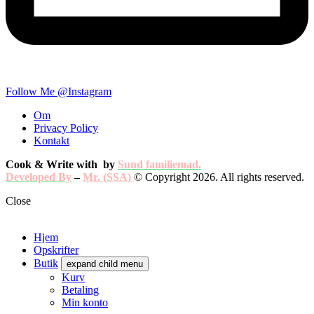
Follow Me @Instagram
Om
Privacy Policy
Kontakt
Cook & Write with
by
Sund familiemad.
Developed By
–
Mr. (SSA)
© Copyright 2026. All rights reserved.
Close
Hjem
Opskrifter
Butik
expand child menu
Kurv
Betaling
Min konto