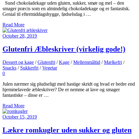
Sund chokoladekage uden gluten, sukker, smør og mel – den
smager præcis som en almindelig chokoladekage og er fantastisk.
Genial til eftermiddagshygge, fødselsdag i …
Read More
October 28, 2019
Glutenfri Æbleskriver (virkelig gode!)
Dessert og kage
/
Glutenfri
/
Kage
/
Mellemmåltid
/
Mælkefri
/
Snacks
/
Sukkerfri
/
Vegetar
0
Julen nærmer sig pludseligt med hastige skridt og hvad er bedre end
hjemmelavede æbleskriver? De er nemme at lave og smager
fantastiske – disse er …
Read More
October 15, 2019
Lækre romkugler uden sukker og gluten