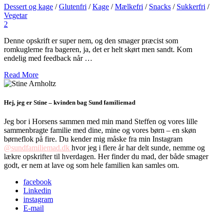
Dessert og kage
/
Glutenfri
/
Kage
/
Mælkefri
/
Snacks
/
Sukkerfri
/
Vegetar
2
Denne opskrift er super nem, og den smager præcist som
romkuglerne fra bageren, ja, det er helt skørt men sandt. Kom
endelig med feedback når …
Read More
Hej, jeg er Stine – kvinden bag Sund familiemad
Jeg bor i Horsens sammen med min mand Steffen og vores lille
sammenbragte familie med dine, mine og vores børn – en skøn
børneflok på fire. Du kender mig måske fra min Instagram
@sundfamiliemad.dk
hvor jeg i flere år har delt sunde, nemme og
lækre opskrifter til hverdagen. Her finder du mad, der både smager
godt, er nem at lave og som hele familien kan samles om.
facebook
Linkedin
instagram
E-mail