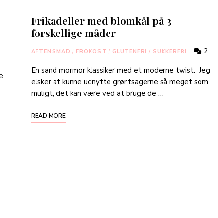
Frikadeller med blomkål på 3
forskellige måder
2
AFTENSMAD
/
FROKOST
/
GLUTENFRI
/
SUKKERFRI
En sand mormor klassiker med et moderne twist. Jeg
ke
elsker at kunne udnytte grøntsagerne så meget som
muligt, det kan være ved at bruge de …
READ MORE