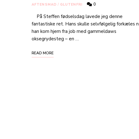
0
AFTENSMAD
/
GLUTENFRI
På Steffen fødselsdag lavede jeg denne
fantastiske ret. Hans skulle selvfølgelig forkæles n
han kom hjem fra job med gammeldaws
oksegrydesteg – en …
READ MORE