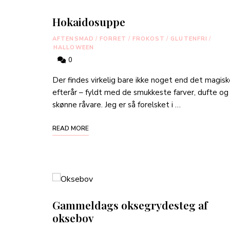
Hokaidosuppe
AFTENSMAD
/
FORRET
/
FROKOST
/
GLUTENFRI
/
HALLOWEEN
0
Der findes virkelig bare ikke noget end det magis
efterår – fyldt med de smukkeste farver, dufte og
skønne råvare. Jeg er så forelsket i …
READ MORE
Gammeldags oksegrydesteg af
oksebov