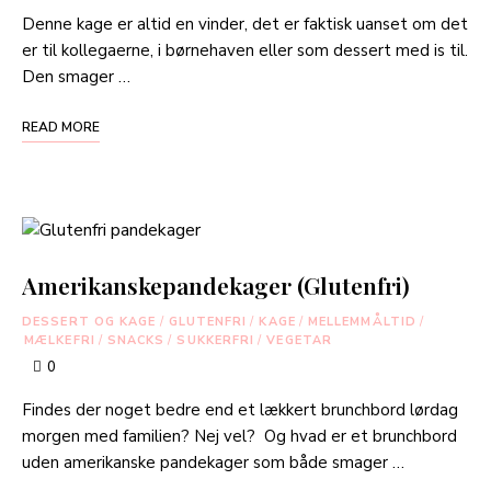
Denne kage er altid en vinder, det er faktisk uanset om det
er til kollegaerne, i børnehaven eller som dessert med is til.
Den smager …
READ MORE
Amerikanskepandekager (Glutenfri)
DESSERT OG KAGE
/
GLUTENFRI
/
KAGE
/
MELLEMMÅLTID
/
MÆLKEFRI
/
SNACKS
/
SUKKERFRI
/
VEGETAR
0
Findes der noget bedre end et lækkert brunchbord lørdag
morgen med familien? Nej vel? Og hvad er et brunchbord
uden amerikanske pandekager som både smager …