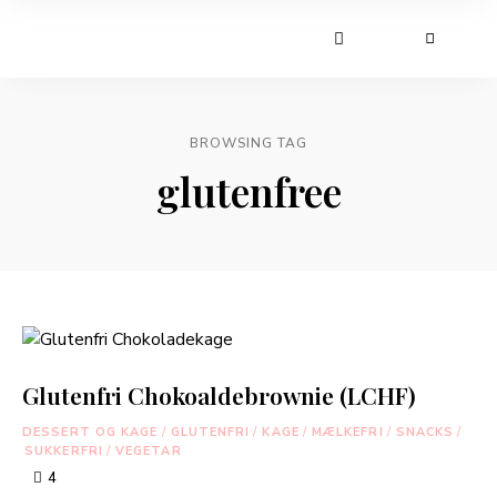
BROWSING TAG
glutenfree
Glutenfri Chokoaldebrownie (LCHF)
DESSERT OG KAGE
/
GLUTENFRI
/
KAGE
/
MÆLKEFRI
/
SNACKS
/
SUKKERFRI
/
VEGETAR
4