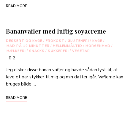
READ MORE
Bananvafler med luftig soyacreme
DESSERT OG KAGE
/
FROKOST
/
GLUTENFRI
/
KAGE
/
MAD PÅ 10 MINUTTER
/
MELLEMMÅLTID
/
MORGENMAD
/
MÆLKEFRI
/
SNACKS
/
SUKKERFRI
/
VEGETAR
2
Jeg elsker disse banan vafler og havde sådan lyst til, at
lave et par stykker til mig og min datter igår. Vaflerne kan
bruges både …
READ MORE