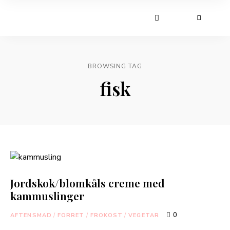
BROWSING TAG
fisk
Jordskok/blomkåls creme med
kammuslinger
0
AFTENSMAD
/
FORRET
/
FROKOST
/
VEGETAR