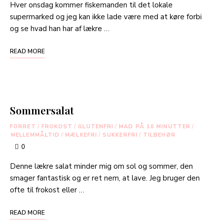
Hver onsdag kommer fiskemanden til det lokale
supermarked og jeg kan ikke lade være med at køre forbi
og se hvad han har af lækre …
READ MORE
Sommersalat
FORRET
/
FROKOST
/
GLUTENFRI
/
MAD PÅ 10 MINUTTER
/
MELLEMMÅLTID
/
MÆLKEFRI
/
SUKKERFRI
/
TILBEHØR
0
Denne lækre salat minder mig om sol og sommer, den
smager fantastisk og er ret nem, at lave. Jeg bruger den
ofte til frokost eller …
READ MORE