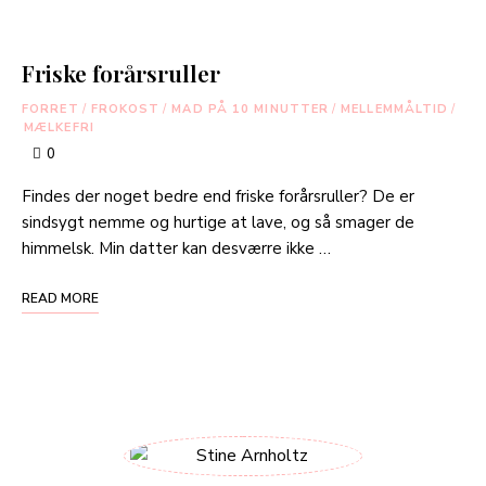
Friske forårsruller
FORRET
/
FROKOST
/
MAD PÅ 10 MINUTTER
/
MELLEMMÅLTID
/
MÆLKEFRI
0
Findes der noget bedre end friske forårsruller? De er
sindsygt nemme og hurtige at lave, og så smager de
himmelsk. Min datter kan desværre ikke …
READ MORE