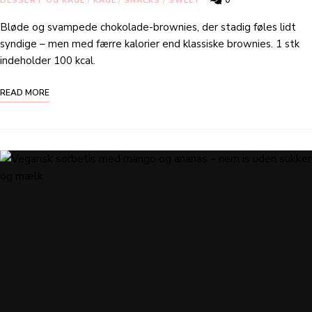
DESSERT OG KAGE
/
KAGE
/
SNACKS
/
SWEET
Bløde og svampede chokolade-brownies, der stadig føles lidt
syndige – men med færre kalorier end klassiske brownies. 1 stk
indeholder 100 kcal.
READ MORE