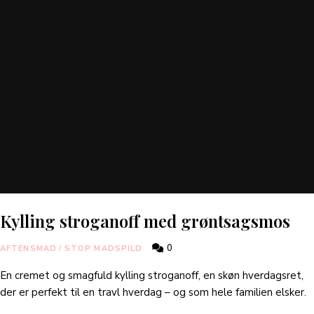
Kylling stroganoff med grøntsagsmos
0
AFTENSMAD
/
STOP MADSPILD
En cremet og smagfuld kylling stroganoff, en skøn hverdagsret,
der er perfekt til en travl hverdag – og som hele familien elsker.