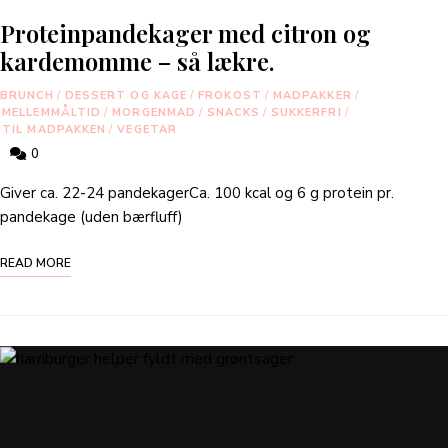
Proteinpandekager med citron og
kardemomme – så lækre.
BRUNCH
/
DESSERT OG KAGE
/
FROKOST
/
MADPAKKER
/
MELLEMMÅLTID
/
MORGENMAD
/
SNACKS
/
SUKKERFRI
/
TIL MADPAKKEN
/
VEGETAR
0
Giver ca. 22-24 pandekagerCa. 100 kcal og 6 g protein pr.
pandekage (uden bærfluff)
READ MORE