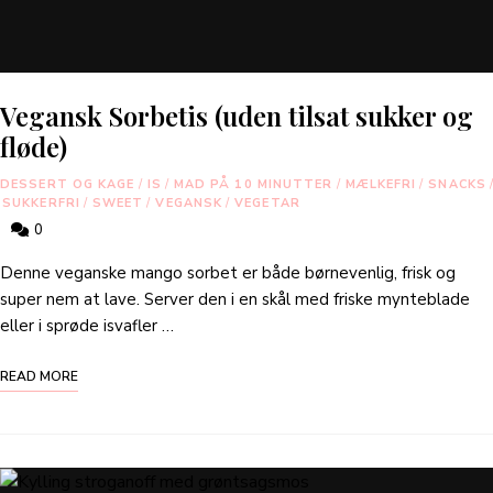
Vegansk Sorbetis (uden tilsat sukker og
fløde)
DESSERT OG KAGE
/
IS
/
MAD PÅ 10 MINUTTER
/
MÆLKEFRI
/
SNACKS
/
SUKKERFRI
/
SWEET
/
VEGANSK
/
VEGETAR
0
Denne veganske mango sorbet er både børnevenlig, frisk og
super nem at lave. Server den i en skål med friske mynteblade
eller i sprøde isvafler …
READ MORE