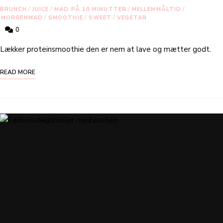
BRUNCH
/
JUICE
/
MAD PÅ 10 MINUTTER
/
MELLEMMÅLTID
/
MORGENMAD
/
SMOOTHIE
/
SWEET
/
VEGETAR
0
Lækker proteinsmoothie den er nem at lave og mætter godt.
READ MORE