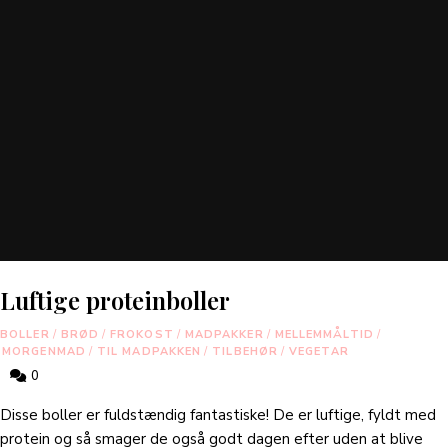
Luftige proteinboller
BOLLER
/
BRØD
/
FROKOST
/
MADPAKKER
/
MELLEMMÅLTID
/
MORGENMAD
/
TIL MADPAKKEN
/
TILBEHØR
/
VEGETAR
0
Disse boller er fuldstændig fantastiske! De er luftige, fyldt med
protein og så smager de også godt dagen efter uden at blive