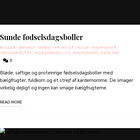
Sunde fødselsdagsboller
BOLLER
/
BRUNCH
/
BRØD
/
FROKOST
/
KAGE
/
MADPAKKER
/
MELLEMMÅLTID
/
MORGENMAD
/
TIL MADPAKKEN
/
VEGETAR
0
Bløde, saftige og proteinrige fødselsdagsboller med
bælgfrugter, fuldkorn og et strejf af kardemomme. De smager
virkelig dejligt og ingen kan smage bælgfrugterne.
READ MORE