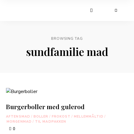
BROWSING TAG
sundfamilie mad
Burgerboller med gulerod
AFTENSMAD
/
BOLLER
/
FROKOST
/
MELLEMMÅLTID
/
MORGENMAD
/
TIL MADPAKKEN
0