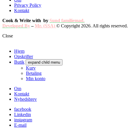
Privacy Policy
Kontakt
Cook & Write with
by
Sund familiemad.
Developed By
–
Mr. (SSA)
© Copyright 2026. All rights reserved.
Close
Hjem
Opskrifter
Butik
expand child menu
Kurv
Betaling
Min konto
Om
Kontakt
Nyhedsbrev
facebook
Linkedin
instagram
E-mail