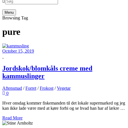
menu
Search
Menu
Browsing Tag
pure
October 15, 2019
Jordskok/blomkåls creme med
kammuslinger
Aftensmad
/
Forret
/
Frokost
/
Vegetar
0
Hver onsdag kommer fiskemanden til det lokale supermarked og jeg
kan ikke lade være med at køre forbi og se hvad han har af lækre …
Read More