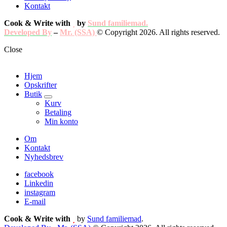
Kontakt
Cook & Write with
by
Sund familiemad.
Developed By
–
Mr. (SSA)
© Copyright 2026. All rights reserved.
Close
Hjem
Opskrifter
Butik
expand
Kurv
child
Betaling
menu
Min konto
Om
Kontakt
Nyhedsbrev
facebook
Linkedin
instagram
E-mail
Cook & Write with
by
Sund familiemad
.