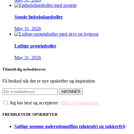
Sunde fødselsdagsboller
May 31, 2026
Luftige proteinboller
May 31, 2026
Tilmeld dig nyhedsbrevet
Få besked når der er nye opskrifter og inspiration
Jeg har læst og accepterer
vilkår og betingelser
.
FREMHÆVEDE OPSKRIFTER
Saftige nemme gulerodsmuffins (glutenfri og sukkerfri)