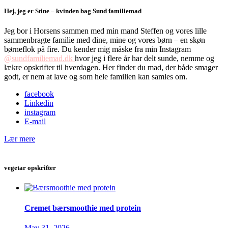
Hej, jeg er Stine – kvinden bag Sund familiemad
Jeg bor i Horsens sammen med min mand Steffen og vores lille
sammenbragte familie med dine, mine og vores børn – en skøn
børneflok på fire. Du kender mig måske fra min Instagram
@sundfamiliemad.dk
hvor jeg i flere år har delt sunde, nemme og
lækre opskrifter til hverdagen. Her finder du mad, der både smager
godt, er nem at lave og som hele familien kan samles om.
facebook
Linkedin
instagram
E-mail
Lær mere
vegetar opskrifter
Cremet bærsmoothie med protein
May 31, 2026