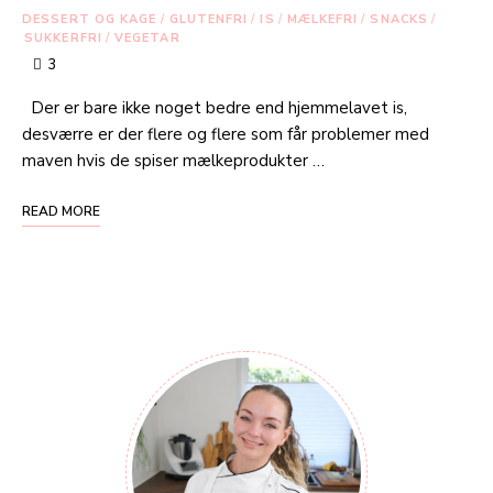
DESSERT OG KAGE
/
GLUTENFRI
/
IS
/
MÆLKEFRI
/
SNACKS
/
SUKKERFRI
/
VEGETAR
3
Der er bare ikke noget bedre end hjemmelavet is,
desværre er der flere og flere som får problemer med
maven hvis de spiser mælkeprodukter …
READ MORE