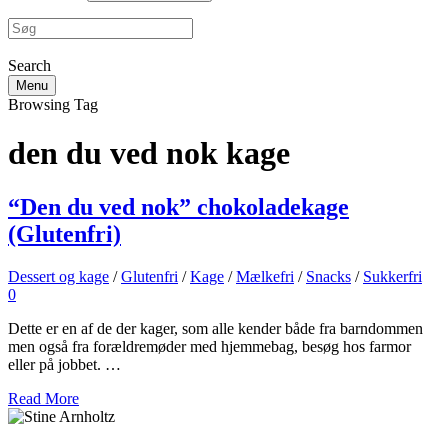
Search
Menu
Browsing Tag
den du ved nok kage
“Den du ved nok” chokoladekage
(Glutenfri)
Dessert og kage
/
Glutenfri
/
Kage
/
Mælkefri
/
Snacks
/
Sukkerfri
0
Dette er en af de der kager, som alle kender både fra barndommen
men også fra forældremøder med hjemmebag, besøg hos farmor
eller på jobbet. …
Read More