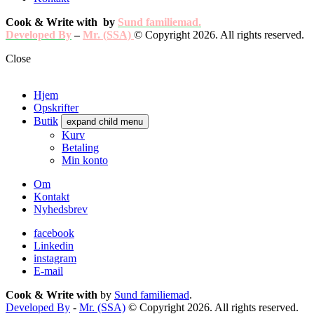
Cook & Write with
by
Sund familiemad.
Developed By
–
Mr. (SSA)
© Copyright 2026. All rights reserved.
Close
Hjem
Opskrifter
Butik
expand child menu
Kurv
Betaling
Min konto
Om
Kontakt
Nyhedsbrev
facebook
Linkedin
instagram
E-mail
Cook & Write with
by
Sund familiemad
.
Developed By
-
Mr. (SSA)
© Copyright 2026. All rights reserved.