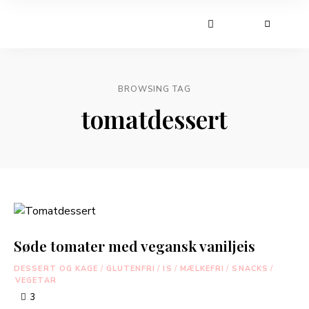
BROWSING TAG
tomatdessert
Søde tomater med vegansk vaniljeis
DESSERT OG KAGE
/
GLUTENFRI
/
IS
/
MÆLKEFRI
/
SNACKS
/
VEGETAR
3