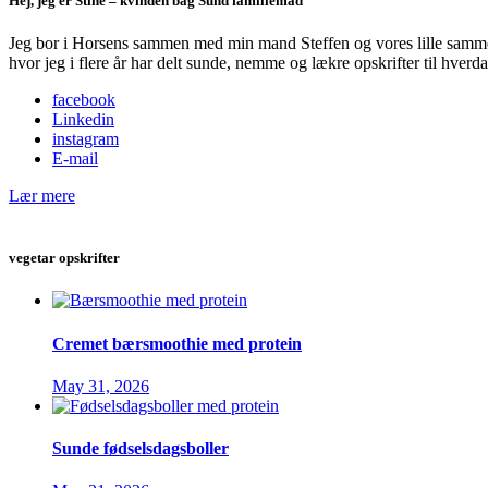
Hej, jeg er Stine – kvinden bag Sund familiemad
Jeg bor i Horsens sammen med min mand Steffen og vores lille samme
hvor jeg i flere år har delt sunde, nemme og lækre opskrifter til hve
facebook
Linkedin
instagram
E-mail
Lær mere
vegetar opskrifter
Cremet bærsmoothie med protein
May 31, 2026
Sunde fødselsdagsboller