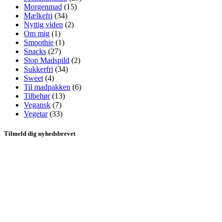
Morgenmad
(15)
Mælkefri
(34)
Nyttig viden
(2)
Om mig
(1)
Smoothie
(1)
Snacks
(27)
Stop Madspild
(2)
Sukkerfri
(34)
Sweet
(4)
Til madpakken
(6)
Tilbehør
(13)
Vegansk
(7)
Vegetar
(33)
Tilmeld dig nyhedsbrevet