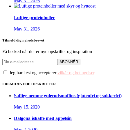
May 31, 2026
Luftige proteinboller
May 31, 2026
Tilmeld dig nyhedsbrevet
Få besked når der er nye opskrifter og inspiration
Jeg har læst og accepterer
vilkår og betingelser
.
FREMHÆVEDE OPSKRIFTER
Saftige nemme gulerodsmuffins (glutenfri og sukkerfri)
May 15, 2020
Dalgona-iskaffe med appelsin
May 2, 2020