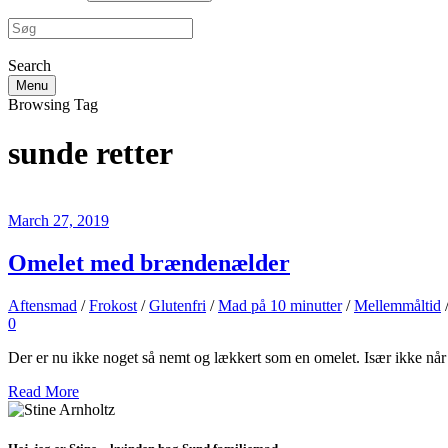
Search
Menu
Browsing Tag
sunde retter
March 27, 2019
Omelet med brændenælder
Aftensmad
/
Frokost
/
Glutenfri
/
Mad på 10 minutter
/
Mellemmåltid
0
Der er nu ikke noget så nemt og lækkert som en omelet. Især ikke nå
Read More