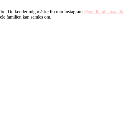
fire. Du kender mig måske fra min Instagram
@sundfamiliemad.dk
hele familien kan samles om.