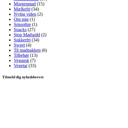
Morgenmad
(15)
Mælkefri
(34)
Nyttig viden
(2)
Om mig
(1)
Smoothie
(1)
Snacks
(27)
Stop Madspild
(2)
Sukkerfri
(34)
Sweet
(4)
Til madpakken
(6)
Tilbehør
(13)
Vegansk
(7)
Vegetar
(33)
Tilmeld dig nyhedsbrevet