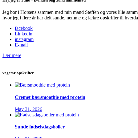
Hej, jeg er Stine – kvinden bag Sund familiemad
Jeg bor i Horsens sammen med min mand Steffen og vores lille samme
hvor jeg i flere år har delt sunde, nemme og lækre opskrifter til hve
facebook
Linkedin
instagram
E-mail
Lær mere
vegetar opskrifter
Cremet bærsmoothie med protein
May 31, 2026
Sunde fødselsdagsboller