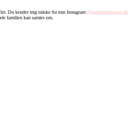
fire. Du kender mig måske fra min Instagram
@sundfamiliemad.dk
hele familien kan samles om.