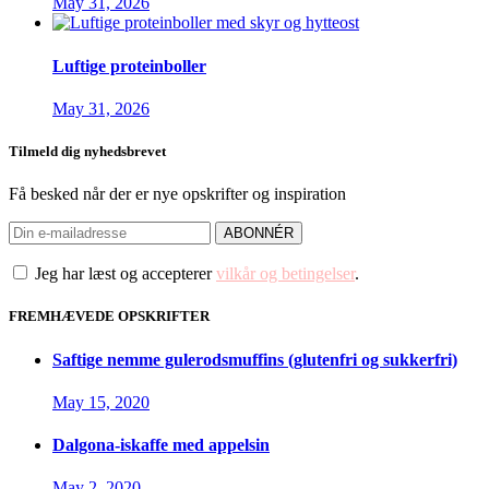
May 31, 2026
Luftige proteinboller
May 31, 2026
Tilmeld dig nyhedsbrevet
Få besked når der er nye opskrifter og inspiration
Jeg har læst og accepterer
vilkår og betingelser
.
FREMHÆVEDE OPSKRIFTER
Saftige nemme gulerodsmuffins (glutenfri og sukkerfri)
May 15, 2020
Dalgona-iskaffe med appelsin
May 2, 2020