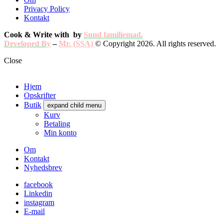
Privacy Policy
Kontakt
Cook & Write with
by
Sund familiemad.
Developed By
–
Mr. (SSA)
© Copyright 2026. All rights reserved.
Close
Hjem
Opskrifter
Butik
expand child menu
Kurv
Betaling
Min konto
Om
Kontakt
Nyhedsbrev
facebook
Linkedin
instagram
E-mail