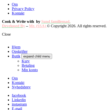
Om
Privacy Policy
Kontakt
Cook & Write with
by
Sund familiemad.
Developed By
–
Mr. (SSA)
© Copyright 2026. All rights reserved.
Close
Hjem
Opskrifter
Butik
expand child menu
Kurv
Betaling
Min konto
Om
Kontakt
Nyhedsbrev
facebook
Linkedin
instagram
E-mail