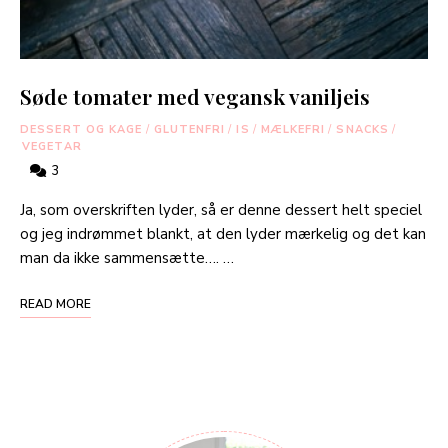
Søde tomater med vegansk vaniljeis
DESSERT OG KAGE
/
GLUTENFRI
/
IS
/
MÆLKEFRI
/
SNACKS
/
VEGETAR
3
Ja, som overskriften lyder, så er denne dessert helt speciel
og jeg indrømmet blankt, at den lyder mærkelig og det kan
man da ikke sammensætte…. …
READ MORE