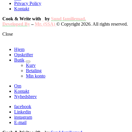
Privacy Policy
Kontakt
Cook & Write with
by
Sund familiemad.
Developed By
–
Mr. (SSA)
© Copyright 2026. All rights reserved.
Close
Hjem
Opskrifter
Butik
expand
Kurv
child
Betaling
menu
Min konto
Om
Kontakt
Nyhedsbrev
facebook
Linkedin
instagram
E-mail