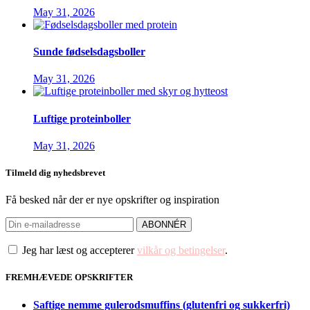
May 31, 2026
Sunde fødselsdagsboller
May 31, 2026
Luftige proteinboller
May 31, 2026
Tilmeld dig nyhedsbrevet
Få besked når der er nye opskrifter og inspiration
Jeg har læst og accepterer
vilkår og betingelser
.
FREMHÆVEDE OPSKRIFTER
Saftige nemme gulerodsmuffins (glutenfri og sukkerfri)